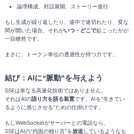
論理構成、対話展開、ストーリー進行
もし生成が繰り返したり、途中で途切れたり、変な
間が開いた場合、それが
いつ・どこで
起こったかが
一目瞭然です。
まさに、トークン単位の透過性が持つ力です。
結び：AIに“脈動”を与えよう
SSEは単なる高速化技術ではありません。
それはAIの
語り方を語る装置
です。AIを“生きてい
るように感じさせる”ための仕掛けです。
もしWebSocketがサーバーとの電話なら、
SSEはAIの“内面の独り言”を
放送
しているようなも