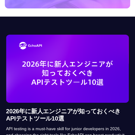
2026年に新人エンジニアが知っておくべき
APIテストツール10選
API testing is a must-have skill for junior developers in 2026,
and choosing the right tools like EchoAPI can boost productivity