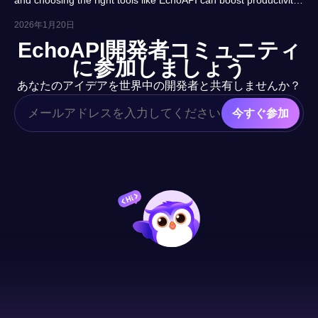
and career prospects significantly. This article highlights 10
2026年1月20日
essential tools, balancing usability, automation and real-project
EchoAPI開発者コミュニティ
adaptability for beginners.
に参加しましょう
あなたのアイデアを世界中の開発者と共有しませんか？
今すぐ参加