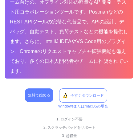
ーム向けの、オフライン対応の軽量なAPI開発・テス
ト用コラボレーションツールです。Postmanなどの
REST APIツールの完璧な代替品で、APIの設計、デ
バッグ、自動テスト、負荷テストなどの機能を提供し
ます。さらに、IntelliJ IDEAやVS Code用のプラグイ
ン、Chromeのリクエストキャプチャ拡張機能も備え
ており、多くの日本人開発者やチームに推奨されてい
ます。
無料で始める
今すぐダウンロード
WindowsまたはmacOSの場合
1. ログイン不要
2. スクラッチパッドをサポート
3. 超軽量