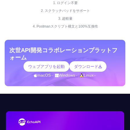
1. ログイン不要
2. スクラッチパッドをサポート
3. 超軽量
4. Postmanスクリプト構文と100%互換性
次世API開発コラボレーションプラットフ
ォーム
ウェブアプリを起動
ダウンロード
macOS
|
Windows
|
Linux