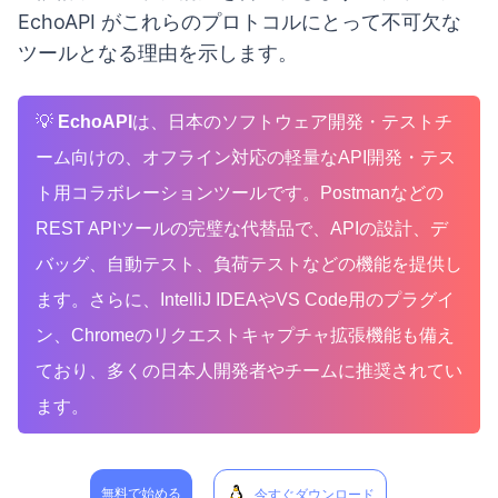
EchoAPI がこれらのプロトコルにとって不可欠な
ツールとなる理由を示します。
💡
EchoAPI
は、日本のソフトウェア開発・テストチ
ーム向けの、オフライン対応の軽量なAPI開発・テス
ト用コラボレーションツールです。Postmanなどの
REST APIツールの完璧な代替品で、APIの設計、デ
バッグ、自動テスト、負荷テストなどの機能を提供し
ます。さらに、IntelliJ IDEAやVS Code用のプラグイ
ン、Chromeのリクエストキャプチャ拡張機能も備え
ており、多くの日本人開発者やチームに推奨されてい
ます。
無料で始める
今すぐダウンロード