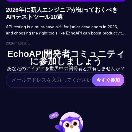
2026年に新人エンジニアが知っておくべき
APIテストツール10選
API testing is a must-have skill for junior developers in 2026,
and choosing the right tools like EchoAPI can boost productivity
and career prospects significantly. This article highlights 10
2026年1月20日
essential tools, balancing usability, automation and real-project
EchoAPI開発者コミュニティ
adaptability for beginners.
に参加しましょう
あなたのアイデアを世界中の開発者と共有しませんか？
今すぐ参加