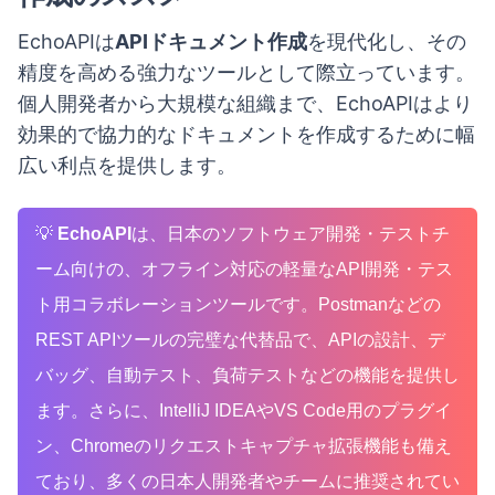
EchoAPIは
APIドキュメント作成
を現代化し、その
精度を高める強力なツールとして際立っています。
個人開発者から大規模な組織まで、EchoAPIはより
効果的で協力的なドキュメントを作成するために幅
広い利点を提供します。
💡
EchoAPI
は、日本のソフトウェア開発・テストチ
ーム向けの、オフライン対応の軽量なAPI開発・テス
ト用コラボレーションツールです。Postmanなどの
REST APIツールの完璧な代替品で、APIの設計、デ
バッグ、自動テスト、負荷テストなどの機能を提供し
ます。さらに、IntelliJ IDEAやVS Code用のプラグイ
ン、Chromeのリクエストキャプチャ拡張機能も備え
ており、多くの日本人開発者やチームに推奨されてい