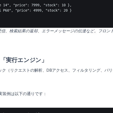
e 14", "price": 7999, "stock": 10 },

i P60", "price": 4999, "stock": 20 }

受信、検索結果の返却、エラーメッセージの伝達など。フロン
PIの「実行エンジン」
ック（リクエストの解析、DBアクセス、フィルタリング、バリ
実装例は以下の通りです：