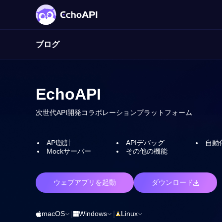
ブログ
EchoAPI
次世代API開発コラボレーションプラットフォーム
API設計
APIデバッグ
自動
Mockサーバー
その他の機能
ウェブアプリを起動
ダウンロード
macOS
|
Windows
|
Linux