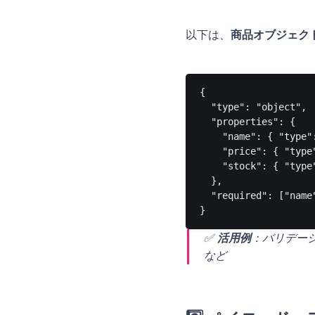
以下は、
商品オブジェクト
{

  "type": "object",

  "properties": {

    "name": { "type"
    "price": { "type
    "stock": { "type
  },

  "required": ["name"
✅
活用例
：バリデー
など