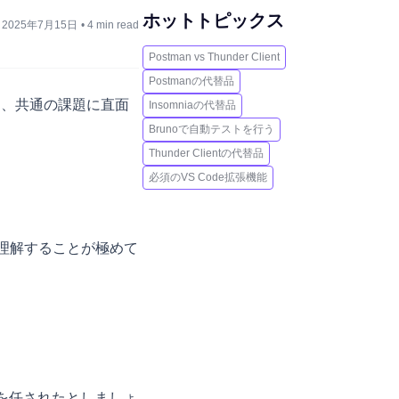
ホットトピックス
2025年7月15日
•
4 min read
Postman vs Thunder Client
Postmanの代替品
え、共通の課題に直面
Insomniaの代替品
Brunoで自動テストを行う
Thunder Clientの代替品
必須のVS Code拡張機能
理解することが極めて
を任されたとしましょ