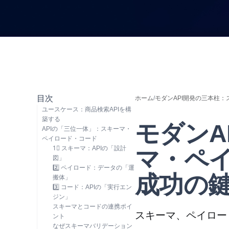
目次
ホーム
/
モダンAPI開発の三本柱
ユースケース：商品検索APIを構
築する
モダンA
APIの「三位一体」：スキーマ・
ペイロード・コード
1⃣️ スキーマ：APIの「設計
マ・ペ
図」
2️⃣ ペイロード：データの「運
成功の
搬体」
3️⃣ コード：APIの「実行エン
ジン」
スキーマとコードの連携ポイ
スキーマ、ペイロー
ント
なぜスキーマバリデーション