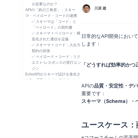
が必要なのか？
川原 建
APIの「鉄の三角形」：スキー
マ・ペイロード・コードの連携
✅ スキーマは「コード」と
「ペイロード」の契約書
✅ スキーマ + ペイロード：構
日常的なAPI開発にお
造化された通信を定義
します：
✅ スキーマ + コード：入出力
契約の担保
✅ ペイロード + コード：リク
エスト-レスポンスの実行エン
「どうすれば効率的かつ
ジン
EchoAPIがスキーマ設計を進化さ
せる：手動からインテリジェント
APIの
品質・安定性・デ
へ
スマートなスキーマ補完
重要です：
一貫性と保守性の向上
スキーマ（Schema）・ペ
EchoAPIが提供する本当の価値
ユースケース：
eコマースチームの若手