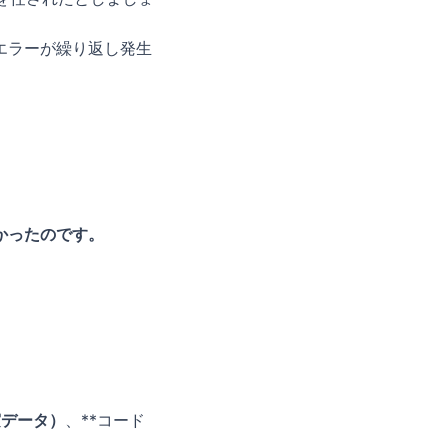
エラーが繰り返し発生
かったのです。
実データ）
、**コード