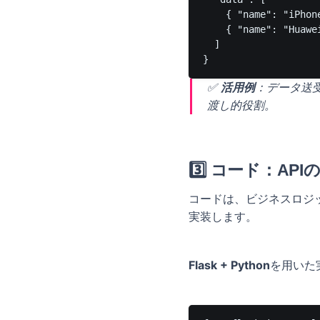
    { "name": "iPhon
    { "name": "Huawe
  ]

✅
活用例
：データ送
渡し的役割。
3️⃣ コード：A
コードは、ビジネスロジ
実装します。
Flask + Python
を用いた