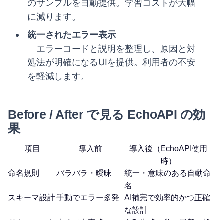
のサンプルを自動提供。学習コストが大幅
に減ります。
統一されたエラー表示
エラーコードと説明を整理し、原因と対
処法が明確になるUIを提供。利用者の不安
を軽減します。
Before / After で見る EchoAPI の効
果
項目
導入前
導入後（EchoAPI使用
時）
命名規則
バラバラ・曖昧
統一・意味のある自動命
名
スキーマ設計
手動でエラー多発
AI補完で効率的かつ正確
な設計