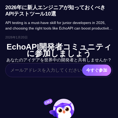
2026年に新人エンジニアが知っておくべき
APIテストツール10選
API testing is a must-have skill for junior developers in 2026,
and choosing the right tools like EchoAPI can boost productivity
and career prospects significantly. This article highlights 10
2026年1月20日
essential tools, balancing usability, automation and real-project
EchoAPI開発者コミュニティ
adaptability for beginners.
に参加しましょう
あなたのアイデアを世界中の開発者と共有しませんか？
今すぐ参加