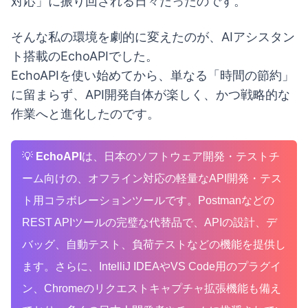
対応」に振り回される日々だったのです。
そんな私の環境を劇的に変えたのが、AIアシスタン
ト搭載のEchoAPIでした。
EchoAPIを使い始めてから、単なる「時間の節約」
に留まらず、API開発自体が楽しく、かつ戦略的な
作業へと進化したのです。
💡
EchoAPI
は、日本のソフトウェア開発・テストチ
ーム向けの、オフライン対応の軽量なAPI開発・テス
ト用コラボレーションツールです。Postmanなどの
REST APIツールの完璧な代替品で、APIの設計、デ
バッグ、自動テスト、負荷テストなどの機能を提供し
ます。さらに、IntelliJ IDEAやVS Code用のプラグイ
ン、Chromeのリクエストキャプチャ拡張機能も備え