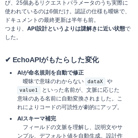
び、25個あるリクエストパラメータのうち実際に
使われているのは6個だけ。認証の仕様も曖昧で、
ドキュメントの最終更新は半年も前。
つまり、
API設計というよりは謎解きに近い状態
で
した。
✔ EchoAPIがもたらした変化
AIが命名規則を自動で修正
曖昧で意味のわからない
や
dataX
といった名前が、文脈に応じた
value1
意味のある名前に自動変換されました。こ
れによりコードの可読性が劇的にアップ。
AIスキーマ補完
フィールドの文脈を理解し、説明文やサ
ンプル、デフォルト値を自動生成。設計作