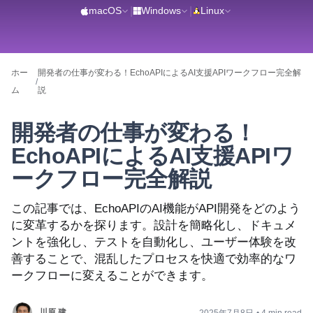
macOS
|
Windows
|
Linux
ホー
開発者の仕事が変わる！EchoAPIによるAI支援APIワークフロー完全解
/
ム
説
開発者の仕事が変わる！
EchoAPIによるAI支援APIワ
ークフロー完全解説
この記事では、EchoAPIのAI機能がAPI開発をどのよう
に変革するかを探ります。設計を簡略化し、ドキュメ
ントを強化し、テストを自動化し、ユーザー体験を改
善することで、混乱したプロセスを快適で効率的なワ
ークフローに変えることができます。
川原 建
2025年7月8日
•
4 min read