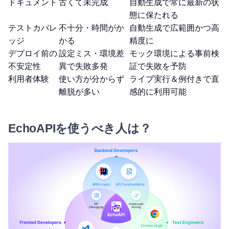
ドキュメント
古くて未完成
自動生成で常に最新の状
態に保たれる
テストカバレ
不十分・時間がか
自動生成で広範囲かつ高
ッジ
かる
精度に
デプロイ前の
設定ミス・環境差
モック環境による事前検
不安定性
異で失敗多発
証で失敗を予防
利用者体験
使い方が分からず
ライブ実行＆例付きで直
離脱が多い
感的に利用可能
EchoAPIを使うべき人は？