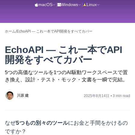
macOS
|
Windows
|
Linux
ホーム
/
EchoAPI — これ一本でAPI開発をすべてカバー
EchoAPI — これ一本でAPI
開発をすべてカバー
5つの高価なツールを1つのAI駆動ワークスペースで置
き換え、設計・テスト・モック・文書を一瞬で完結。
川原 建
2025年8月14日
•
3 min read
なぜ
5つもの別々のツール
にお金と手間をかけるの
ですか？