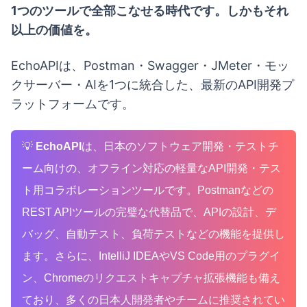
1つのツールで全部こなせる時代です。しかもそれ
以上の価値を。
EchoAPIは、Postman・Swagger・JMeter・モッ
クサーバー・AIを1つに統合した、最新のAPI開発プ
ラットフォームです。
💡
EchoAPI
は、日本のソフトウェア開発・テストチ
ーム向けの、オフライン対応の軽量なAPI開発・テス
ト用コラボレーションツールです。Postmanなどの
REST APIツールの完璧な代替品で、APIの設計、デ
バッグ、自動テスト、負荷テストなどの機能を提供し
ます。さらに、IntelliJ IDEAやVS Code用のプラグイ
ン、Chromeのリクエストキャプチャ拡張機能も備え
ており、多くの日本人開発者やチームに推奨されてい