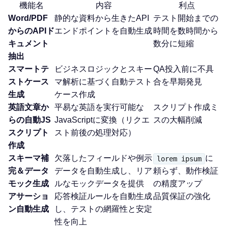
機能名
内容
利点
Word/PDF
静的な資料から生きたAPI
テスト開始までの
からのAPIド
エンドポイントを自動生成
時間を数時間から
キュメント
数分に短縮
抽出
スマートテ
ビジネスロジックとスキー
QA投入前に不具
ストケース
マ解析に基づく自動テスト
合を早期発見
生成
ケース作成
英語文章か
平易な英語を実行可能な
スクリプト作成ミ
らの自動JS
JavaScriptに変換（リクエ
スの大幅削減
スクリプト
スト前後の処理対応）
作成
スキーマ補
欠落したフィールドや例示
に
lorem ipsum
完＆データ
データを自動生成し、リア
頼らず、動作検証
モック生成
ルなモックデータを提供
の精度アップ
アサーショ
応答検証ルールを自動生成
品質保証の強化
ン自動生成
し、テストの網羅性と安定
性を向上