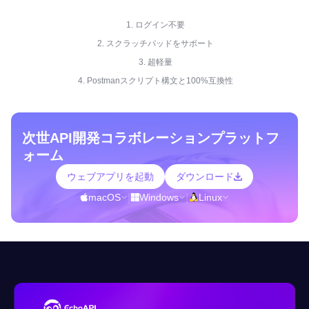
1. ログイン不要
2. スクラッチパッドをサポート
3. 超軽量
4. Postmanスクリプト構文と100%互換性
次世API開発コラボレーションプラットフ
ォーム
ウェブアプリを起動
ダウンロード
macOS
|
Windows
|
Linux