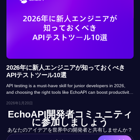
2026年に新人エンジニアが知っておくべき
APIテストツール10選
API testing is a must-have skill for junior developers in 2026,
and choosing the right tools like EchoAPI can boost productivity
and career prospects significantly. This article highlights 10
2026年1月20日
essential tools, balancing usability, automation and real-project
EchoAPI開発者コミュニティ
adaptability for beginners.
に参加しましょう
あなたのアイデアを世界中の開発者と共有しませんか？