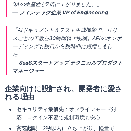
QAの生産性が2倍に上がりました。」
—
フィンテック企業 VP of Engineering
「AIドキュメント＆テスト生成機能で、リリー
スごとの工数を30時間以上削減。APIのオンボ
ーディングも数日から数時間に短縮しまし
た。」
—
SaaSスタートアップ テクニカルプロダクト
マネージャー
企業向けに設計され、開発者に愛さ
れる理由
セキュリティ最優先
：オフラインモード対
応、ログイン不要で規制環境も安心
高速起動
：2秒以内に立ち上がり、軽量で