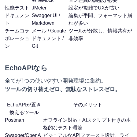
WireMock
ョン差異の調整が必要
性能テスト
JMeter
設定が複雑でUXが古い
ドキュメン
Swagger UI /
編集が手間、フォーマット崩
ト
Markdown
れが多い
チームコラ
メール / Google
ツールが分散し、情報共有が
ボレーショ
ドキュメント /
非効率
ン
Git
EchoAPIなら
全てが1つの使いやすい開発環境に集約。
ツールの切り替えゼロ、無駄なストレスゼロ。
EchoAPIが置き
そのメリット
換えるツール
Postman
オフライン対応・AIスクリプト付きの本
格的なテスト環境
Swagger/OpenA
ビジュアルなAPIファースト設計、ライ