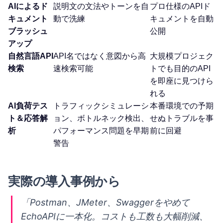
AIによるド
説明文の文法やトーンを自
プロ仕様のAPIド
キュメント
動で洗練
キュメントを自動
ブラッシュ
公開
アップ
自然言語API
API名ではなく意図から高
大規模プロジェク
検索
速検索可能
トでも目的のAPI
を即座に見つけら
れる
AI負荷テス
トラフィックシミュレーシ
本番環境での予期
ト＆応答解
ョン、ボトルネック検出、
せぬトラブルを事
析
パフォーマンス問題を早期
前に回避
警告
実際の導入事例から
「Postman、JMeter、Swaggerをやめて
EchoAPIに一本化。コストも工数も大幅削減、